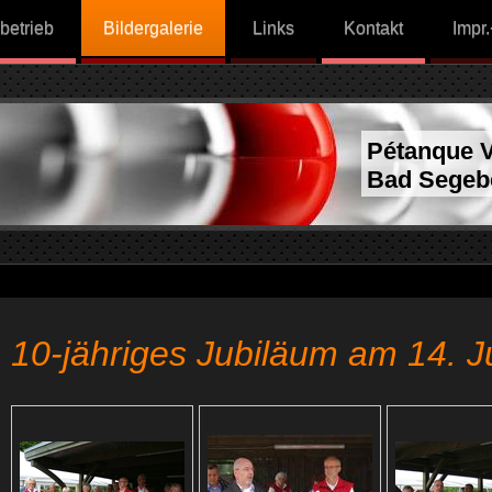
betrieb
Bildergalerie
Links
Kontakt
Impr
Pétanque V
Bad Segeb
10-jähriges Jubiläum am 14. J